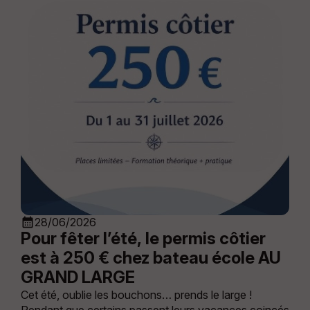
calendar_month
28/06/2026
Pour fêter l’été, le permis côtier
est à 250 € chez bateau école AU
GRAND LARGE
Cet été, oublie les bouchons… prends le large !
Pendant que certains passent leurs vacances coincés