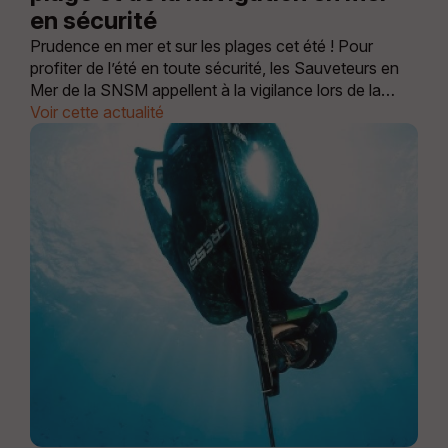
en sécurité
Prudence en mer et sur les plages cet été ! Pour
profiter de l’été en toute sécurité, les Sauveteurs en
Mer de la SNSM appellent à la vigilance lors de la
pratique de loisirs nautiques, de la baignade et lors des
Voir cette actualité
sorties en bord de mer