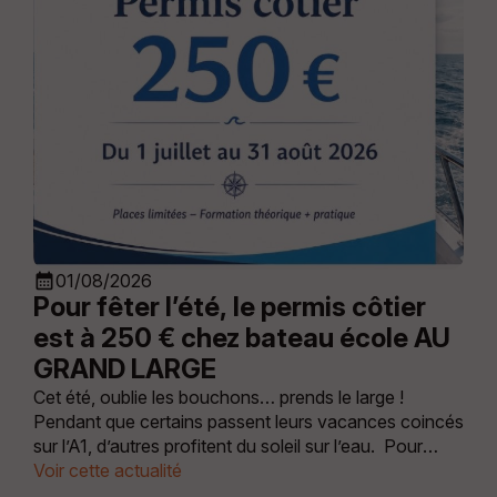
calendar_month
01/08/2026
Pour fêter l’été, le permis côtier
est à 250 € chez bateau école AU
GRAND LARGE
Cet été, oublie les bouchons… prends le large !
Pendant que certains passent leurs vacances coincés
sur l’A1, d’autres profitent du soleil sur l’eau. Pour
fêter l’été, le permis côtier est à 250 € jusqu'au 31
Voir cette actualité
août 2026