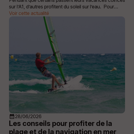
sur l’A1, d’autres profitent du soleil sur l’eau. Pour
fêter l’été, le permis côtier est à 250 € C’est le
Voir cette actualité
moment ou jamais de décrocher ton perm
calendar_month
28/06/2026
Les conseils pour profiter de la
plage et de la navigation en mer