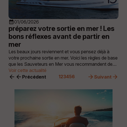
calendar_month
01/06/2026
prépa­rez votre sortie en mer ! Les
bons réflexes avant de partir en
mer
Les beaux jours reviennent et vous pensez déjà à
votre prochaine sortie en mer. Voici les règles de base
que les Sauveteurs en Mer vous recommandent de
suivre pour profiter de votre sortie en mer et limiter les
Voir cette actualité
risques.
1
2
3
4
5
6
Précédent
Suivant