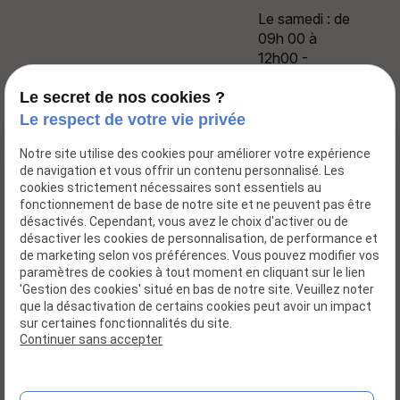
Le samedi : de
09h 00 à
12h00 -
13h30 à
17h00
Le secret de nos cookies ?
Le respect de votre vie privée
Notre site utilise des cookies pour améliorer votre expérience
de navigation et vous offrir un contenu personnalisé. Les
cookies strictement nécessaires sont essentiels au
Accueil
fonctionnement de base de notre site et ne peuvent pas être
désactivés. Cependant, vous avez le choix d'activer ou de
Actualités
désactiver les cookies de personnalisation, de performance et
Dossier d'inscription
de marketing selon vos préférences. Vous pouvez modifier vos
paramètres de cookies à tout moment en cliquant sur le lien
Galerie photos
'Gestion des cookies' situé en bas de notre site. Veuillez noter
que la désactivation de certains cookies peut avoir un impact
Contact
sur certaines fonctionnalités du site.
Continuer sans accepter
Mentions légales
Politique de confidentialité
Gestion des cookies
Plan du site