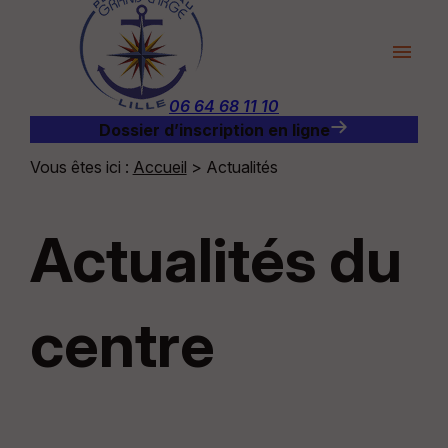
Panneau de gestion des cookies
menu
06 64 68 11 10
Dossier d’inscription en ligne
Vous êtes ici :
Accueil
> Actualités
Actualités du
centre