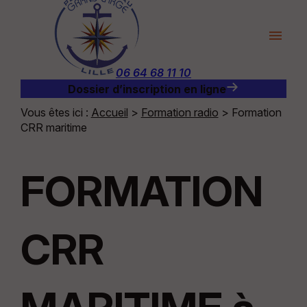
Panneau de gestion des cookies
menu
06 64 68 11 10
Dossier d’inscription en ligne
Vous êtes ici :
Accueil
>
Formation radio
> Formation
CRR maritime
FORMATION
CRR