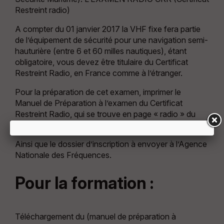
Restreint radio)
A compter du 01 janvier 2017 la VHF fixe fera partie
de l’équipement de sécurité pour une navigation semi-
hauturière (entre 6 et 60 milles nautiques), étant
obligatoire, vous devez être titulaire du Certificat
Restreint Radio, en France comme à l’étranger.
Pour la préparation de cet examen, imprimer le
Manuel de Préparation à l’examen du Certificat
Restreint Radio, qui se trouve en page « radio » du
site.
Ainsi que le dossier d’inscription à envoyer à l’Agence
Nationale des Fréquences.
Pour la formation :
Téléchargement du (manuel de préparation à