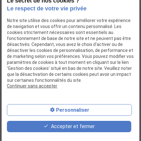
17h00
Le secret de nos cookies ?
Le respect de votre vie privée
Notre site utilise des cookies pour améliorer votre expérience
de navigation et vous offrir un contenu personnalisé. Les
cookies strictement nécessaires sont essentiels au
Accueil
fonctionnement de base de notre site et ne peuvent pas être
désactivés. Cependant, vous avez le choix d'activer ou de
Actualités
désactiver les cookies de personnalisation, de performance et
Dossier d'inscription
de marketing selon vos préférences. Vous pouvez modifier vos
paramètres de cookies à tout moment en cliquant sur le lien
Galerie photos
'Gestion des cookies' situé en bas de notre site. Veuillez noter
que la désactivation de certains cookies peut avoir un impact
Contact
sur certaines fonctionnalités du site.
Continuer sans accepter
Mentions légales
Politique de confidentialité
Gestion des cookies
Plan du site
Personnaliser
place
contact_page
phone
Accepter et fermer
Plan d'accès
Contact
06 64 68 11 10