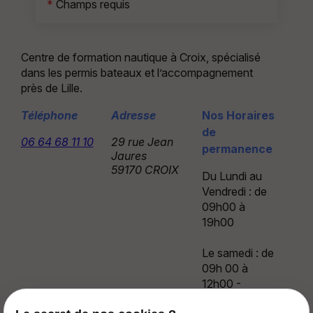
*
Champs requis
Centre de formation nautique à Croix, spécialisé
dans les permis bateaux et l’accompagnement
près de Lille.
Téléphone
Adresse
Nos Horaires
de
06 64 68 11 10
29 rue Jean
permanence
Jaures
59170 CROIX
Du Lundi au
Vendredi : de
09h00 à
19h00
Le samedi : de
09h 00 à
12h00 -
13h30 à