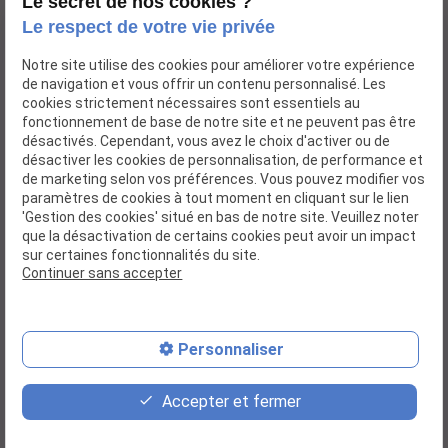
17h00
Le secret de nos cookies ?
Le respect de votre vie privée
Notre site utilise des cookies pour améliorer votre expérience
de navigation et vous offrir un contenu personnalisé. Les
cookies strictement nécessaires sont essentiels au
Accueil
fonctionnement de base de notre site et ne peuvent pas être
désactivés. Cependant, vous avez le choix d'activer ou de
Actualités
désactiver les cookies de personnalisation, de performance et
Dossier d'inscription
de marketing selon vos préférences. Vous pouvez modifier vos
paramètres de cookies à tout moment en cliquant sur le lien
Galerie photos
'Gestion des cookies' situé en bas de notre site. Veuillez noter
que la désactivation de certains cookies peut avoir un impact
Contact
sur certaines fonctionnalités du site.
Continuer sans accepter
Mentions légales
Politique de confidentialité
Gestion des cookies
Plan du site
Personnaliser
place
contact_page
phone
Accepter et fermer
Plan d'accès
Contact
06 64 68 11 10