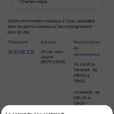
*
Champs requis
Centre de formation nautique à Croix, spécialisé
dans les permis bateaux et l’accompagnement
près de Lille.
Téléphone
Adresse
Nos Horaires
de
06 64 68 11 10
29 rue Jean
permanence
Jaures
59170 CROIX
Du Lundi au
Vendredi : de
09h00 à
19h00
Le samedi : de
09h 00 à
12h00 -
13h30 à