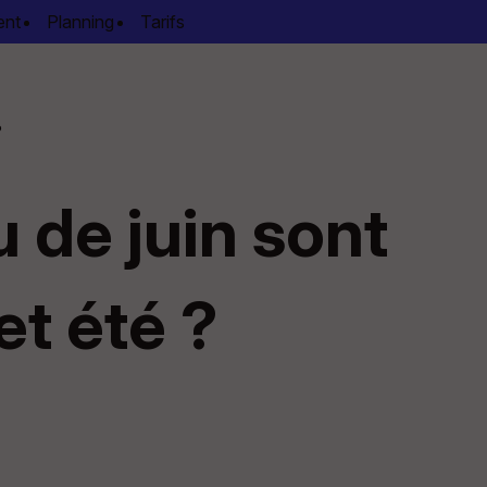
ent
Planning
Tarifs
?
 de juin sont
et été ?