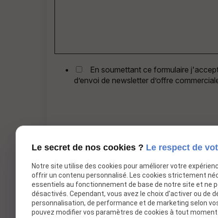
En soumettant ce formulaire j'accepte
d’envoi de newsletter d’offre commerciale
Le secret de nos cookies ?
Le respect de vot
Notre site utilise des cookies pour améliorer votre expérien
offrir un contenu personnalisé. Les cookies strictement né
*
Champs requis
essentiels au fonctionnement de base de notre site et ne 
désactivés. Cependant, vous avez le choix d'activer ou de d
personnalisation, de performance et de marketing selon vo
pouvez modifier vos paramètres de cookies à tout moment en
Centre de formation nautique à Croix,