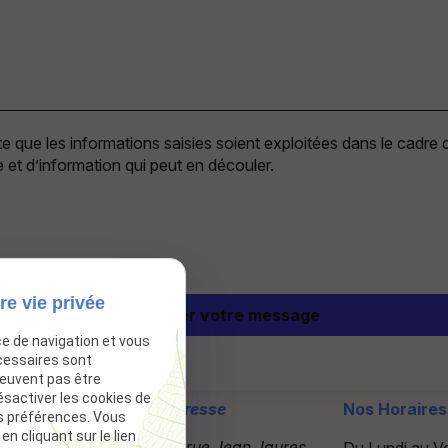
 que les informations saisies soient exploitées dans le cadre d
 et d’information qui peut en découler.
re vie privée
ce de navigation et vous
cessaires sont
peuvent pas être
ésactiver les cookies de
Téléphone
Adresse
Nos Horaire
s préférences. Vous
 cliquant sur le lien
06 64 68 11 10
29 rue Jean Jaures