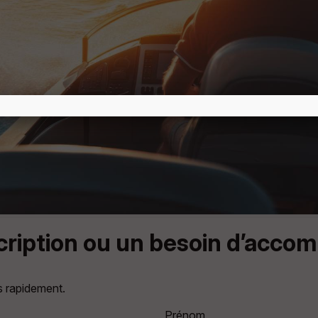
scription ou un besoin d’acc
s rapidement.
Prénom