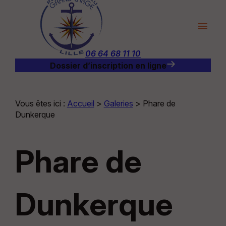
Panneau de gestion des cookies
menu
06 64 68 11 10
Dossier d’inscription en ligne
Vous êtes ici :
Accueil
>
Galeries
>
Phare de
Dunkerque
Phare de
Dunkerque