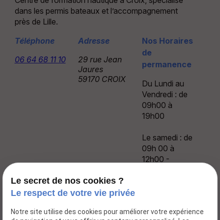
dans les permis bateaux et l’accompagnement
près de Lille.
Téléphone
Adresse
Nos Horaires
de
06 64 68 11 10
29 rue Jean
permanence
Jaures
59170 CROIX
Du Lundi au
Vendredi : de
09h00 à
19h00
Le samedi : de
09h 00 à
12h00 -
13h30 à
17h00
Le secret de nos cookies ?
Le respect de votre vie privée
Notre site utilise des cookies pour améliorer votre expérience