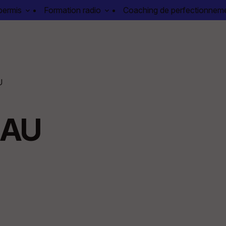
permis
Formation radio
Coaching de perfectionnem
U
EAU