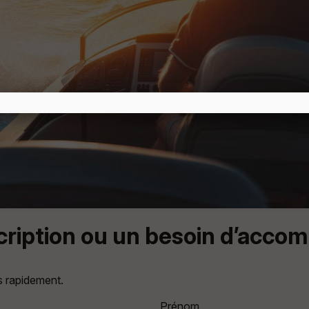
scription ou un besoin d’acc
s rapidement.
Prénom