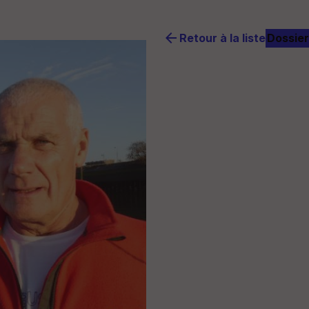
arrow_back
Retour à la liste
Dossier