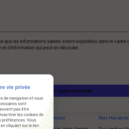
 que les informations saisies soient exploitées dans le cadre d
 et d’information qui peut en découler.
re vie privée
ce de navigation et vous
cessaires sont
peuvent pas être
ésactiver les cookies de
Téléphone
Adresse
Nos Horaire
s préférences. Vous
 cliquant sur le lien
06 64 68 11 10
29 rue Jean Jaures