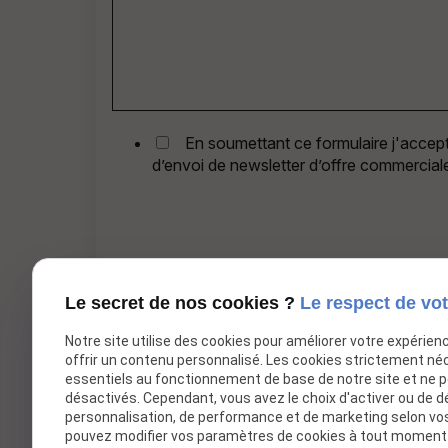
En soumettant ce formulaire j'accepte
d’envoi de newsletter d’offre commerciale
Le secret de nos cookies ?
Le respect de vot
Notre site utilise des cookies pour améliorer votre expérien
offrir un contenu personnalisé. Les cookies strictement né
*
Champs requis
essentiels au fonctionnement de base de notre site et ne 
désactivés. Cependant, vous avez le choix d'activer ou de d
personnalisation, de performance et de marketing selon vo
pouvez modifier vos paramètres de cookies à tout moment en
Centre de formation nautique à Croix,