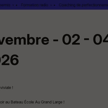
permis
Formation radio
Coaching de perfectionnem
vembre - 02 - 04
026
iviale !
soir au Bateau École Au Grand Large !