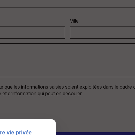
Ville
 que les informations saisies soient exploitées dans le cadre d
 et d’information qui peut en découler.
re vie privée