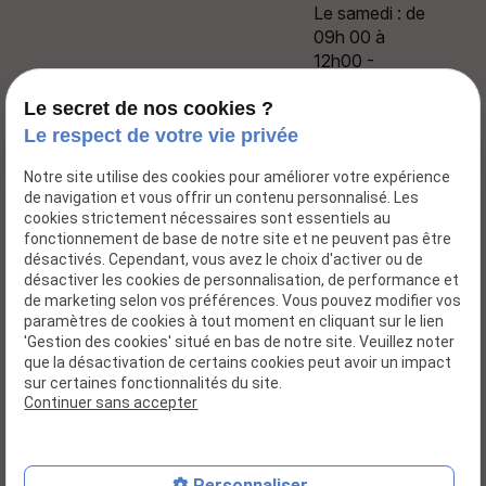
Le samedi : de
09h 00 à
12h00 -
13h30 à
17h00
Le secret de nos cookies ?
Le respect de votre vie privée
Notre site utilise des cookies pour améliorer votre expérience
de navigation et vous offrir un contenu personnalisé. Les
cookies strictement nécessaires sont essentiels au
Accueil
fonctionnement de base de notre site et ne peuvent pas être
désactivés. Cependant, vous avez le choix d'activer ou de
Actualités
désactiver les cookies de personnalisation, de performance et
Dossier d'inscription
de marketing selon vos préférences. Vous pouvez modifier vos
paramètres de cookies à tout moment en cliquant sur le lien
Galerie photos
'Gestion des cookies' situé en bas de notre site. Veuillez noter
que la désactivation de certains cookies peut avoir un impact
Contact
sur certaines fonctionnalités du site.
Continuer sans accepter
Mentions légales
Politique de confidentialité
Gestion des cookies
Plan du site
Personnaliser