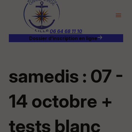
Panneau de gestion des cookies
menu
06 64 68 11 10
Dossier d’inscription en ligne
samedis : 07 -
14 octobre +
tests blanc